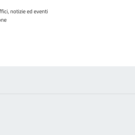
'argomento
ici, notizie ed eventi
ione