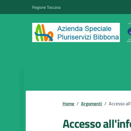
Vai ai contenuti
Vai al footer
Regione Toscana
Home
/
Argomenti
/
Accesso al
Accesso all'in