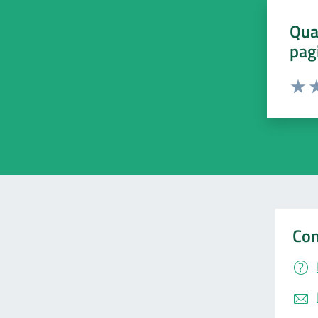
Qua
pag
Valut
Va
Con