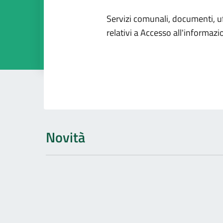
Dettagli dell
Servizi comunali, documenti, uff
relativi a Accesso all'informaz
Novità