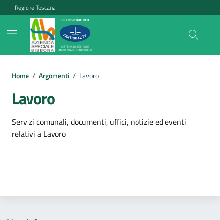
Vai ai contenuti
Vai al footer
Regione Toscana
Home
/
Argomenti
/
Lavoro
Lavoro
Dettagli dell'argomento
Servizi comunali, documenti, uffici, notizie ed eventi
relativi a Lavoro