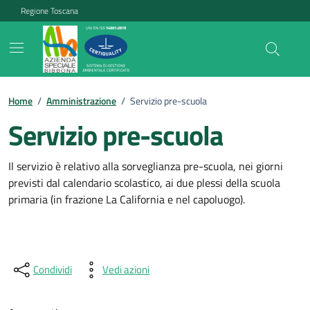
Vai ai contenuti
Vai al footer
Regione Toscana
Home
/
Amministrazione
/
Servizio pre-scuola
Servizio pre-scuola
Il servizio è relativo alla sorveglianza pre-scuola, nei giorni
previsti dal calendario scolastico, ai due plessi della scuola
primaria (in frazione La California e nel capoluogo).
Condividi
Vedi azioni