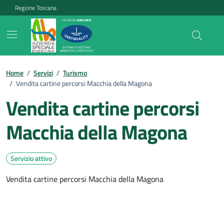
Vai ai contenuti
Vai al footer
Regione Toscana
Home
/
Servizi
/
Turismo
/
Vendita cartine percorsi Macchia della Magona
Vendita cartine percorsi
Macchia della Magona
Servizio attivo
Vendita cartine percorsi Macchia della Magona