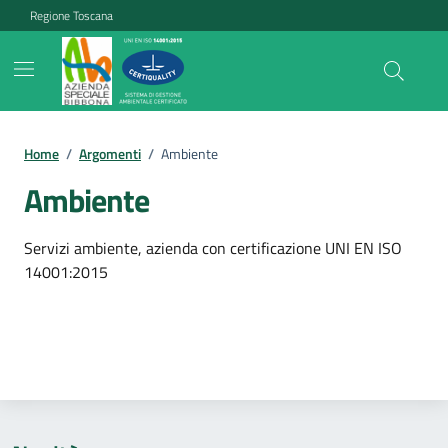
Vai ai contenuti
Vai al footer
Regione Toscana
Home
/
Argomenti
/
Ambiente
Ambiente
Dettagli dell'argomento
Servizi ambiente, azienda con certificazione UNI EN ISO
14001:2015