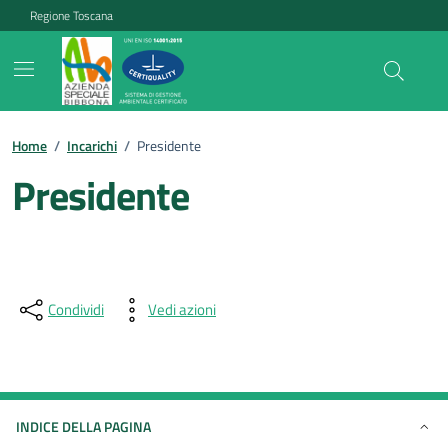
Vai ai contenuti
Vai al footer
Regione Toscana
Home
/
Incarichi
/
Presidente
Presidente
Condividi
Vedi azioni
INDICE DELLA PAGINA