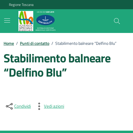
Vai ai contenuti
Vai al footer
Regione Toscana
Home
/
Punti di contatto
/
Stabilimento balneare “Delfino Blu”
Stabilimento balneare
“Delfino Blu”
Condividi
Vedi azioni